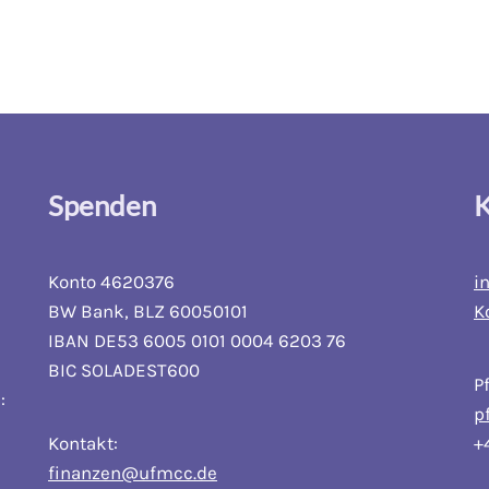
Spenden
K
Konto 4620376
i
BW Bank, BLZ 60050101
K
IBAN DE53 6005 0101 0004 6203 76
BIC SOLADEST600
P
:
p
Kontakt:
+
finanzen@ufmcc.de