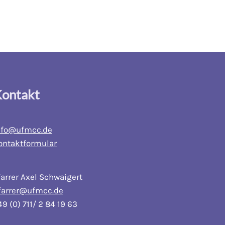
ontakt
nfo@ufmcc.de
ontaktformular
farrer Axel Schwaigert
farrer@ufmcc.de
49 (0) 711/ 2 84 19 63