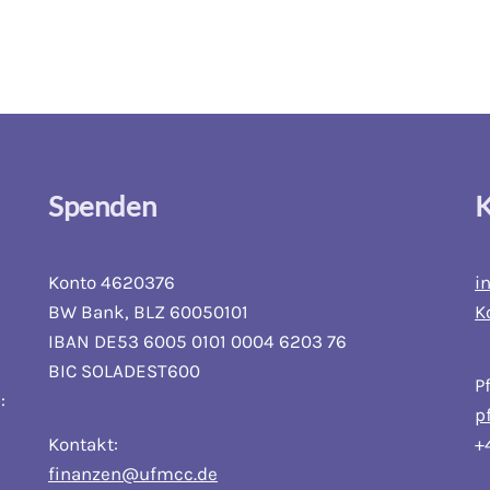
Spenden
K
Konto 4620376
i
BW Bank, BLZ 60050101
K
IBAN DE53 6005 0101 0004 6203 76
BIC SOLADEST600
P
:
p
Kontakt:
+
finanzen@ufmcc.de