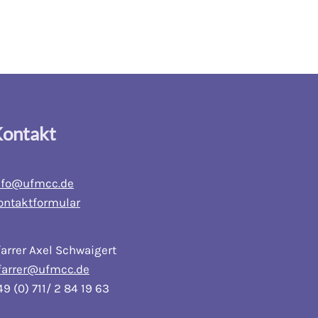
ontakt
nfo@ufmcc.de
ontaktformular
farrer Axel Schwaigert
farrer@ufmcc.de
49 (0) 711/ 2 84 19 63