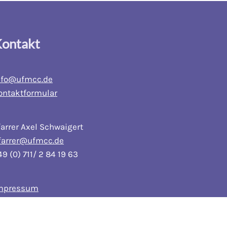
ontakt
nfo@ufmcc.de
ontaktformular
farrer Axel Schwaigert
farrer@ufmcc.de
49 (0) 711/ 2 84 19 63
mpressum
atenschutz