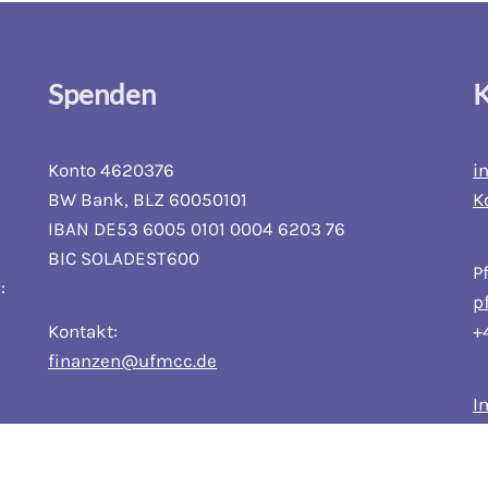
Spenden
K
Konto 4620376
i
BW Bank, BLZ 60050101
K
IBAN DE53 6005 0101 0004 6203 76
BIC SOLADEST600
P
:
p
Kontakt:
+
finanzen@ufmcc.de
I
D