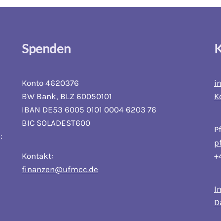
Spenden
K
Konto 4620376
i
BW Bank, BLZ 60050101
K
IBAN DE53 6005 0101 0004 6203 76
BIC SOLADEST600
P
:
p
Kontakt:
+
finanzen@ufmcc.de
I
D