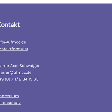
ontakt
nfo@ufmcc.de
ontaktformular
farrer Axel Schwaigert
farrer@ufmcc.de
49 (0) 711/ 2 84 19 63
mpressum
atenschutz